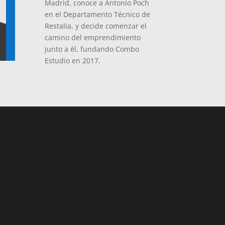
Madrid, conoce a Antonio Poch
en el Departamento Técnico de
Restalia, y decide comenzar el
camino del emprendimiento
junto a él, fundando Combo
Estudio en 2017.