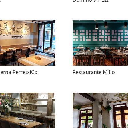
erna PerretxiCo
Restaurante Millo