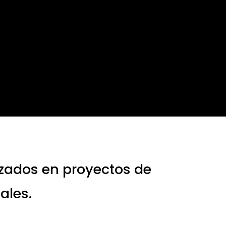
izados en proyectos de
ales.