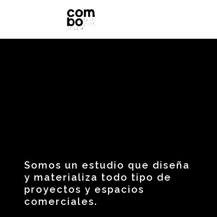
A
p
o
r
t
a
m
o
s
c
a
r
á
c
t
e
r
y
p
e
r
s
o
n
a
l
i
d
a
d
a
c
a
d
a
l
o
c
a
l
d
e
h
o
s
t
e
l
e