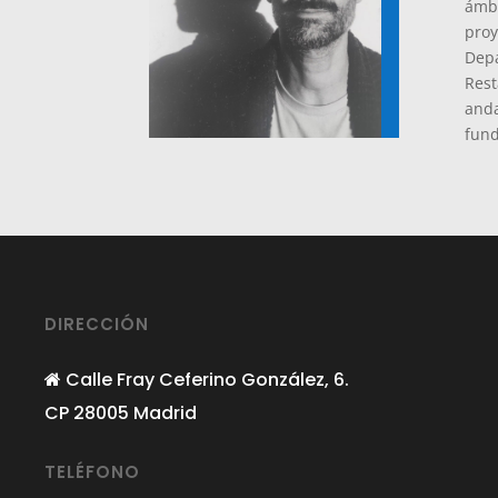
ámbi
proy
Dep
Rest
anda
fun
DIRECCIÓN
Calle Fray Ceferino González, 6.
CP 28005 Madrid
TELÉFONO