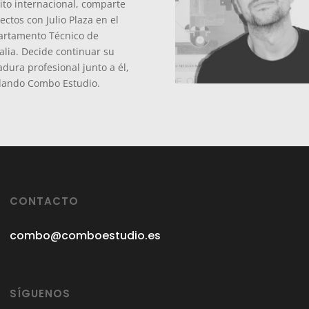
to internacional, comparte
ectos con Julio Plaza en el
artamento Técnico de
alia. Decide continuar su
dura profesional junto a él,
dando Combo Estudio.
CONTACTO
combo@comboestudio.es
SÍGUENOS