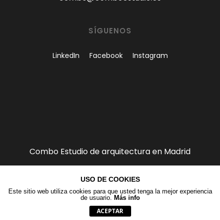
SÍGUENOS
LinkedIn
Facebook
Instagram
Combo Estudio de arquitectura en Madrid
USO DE COOKIES
Este sitio web utiliza cookies para que usted tenga la mejor experiencia
de usuario.
Más info
combo@comboestudio.es - COMBO Estudio©
ACEPTAR