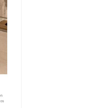
en
cos