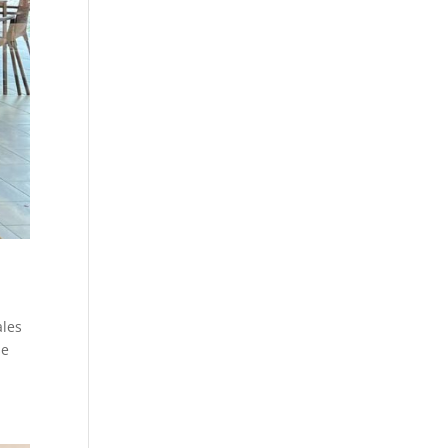
ales
se