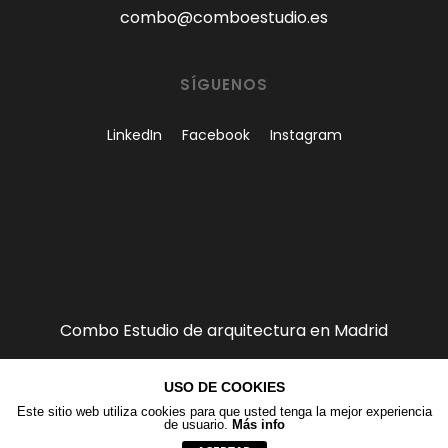
combo@comboestudio.es
SÍGUENOS
LinkedIn
Facebook
Instagram
Combo Estudio de arquitectura en Madrid
USO DE COOKIES
Este sitio web utiliza cookies para que usted tenga la mejor experiencia
de usuario.
Más info
combo@comboestudio.es - COMBO Estudio©