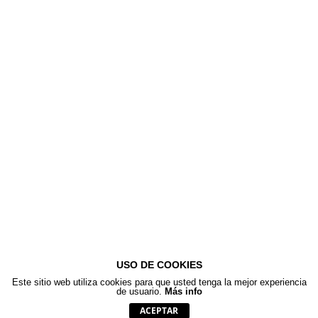
USO DE COOKIES
Este sitio web utiliza cookies para que usted tenga la mejor experiencia
de usuario.
Más info
combo@comboestudio.es - COMBO Estudio©
ACEPTAR